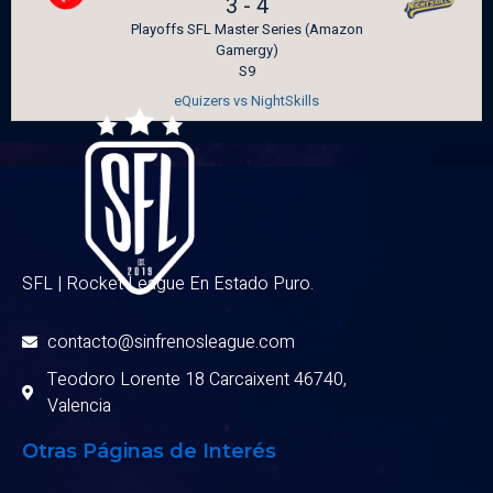
3
-
4
Playoffs SFL Master Series (Amazon
Gamergy)
S9
eQuizers vs NightSkills
SFL | Rocket League En Estado Puro.
contacto@sinfrenosleague.com
Teodoro Lorente 18 Carcaixent 46740,
Valencia
Otras Páginas de Interés