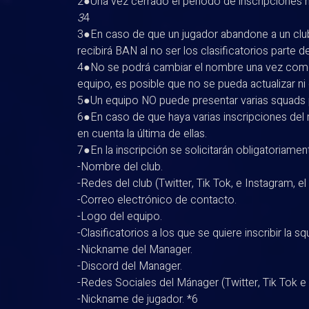
2●Una vez cerrado el periodo de inscripciones no
3
4
3●En caso de que un jugador abandone a un club a
recibirá BAN al no ser los clasificatorios parte d
4●No se podrá cambiar el nombre una vez comen
equipo, es posible que no se pueda actualizar ni 
5●Un equipo NO puede presentar varias squads pa
6●En caso de que haya varias inscripciones del 
en cuenta la última de ellas.
7●En la inscripción se solicitarán obligatoriame
-Nombre del club.
-Redes del club (Twitter, Tik Tok, e Instagram, el
-Correo electrónico de contacto.
-Logo del equipo.
-Clasificatorios a los que se quiere inscribir la s
-Nickname del Manager.
-Discord del Manager.
-Redes Sociales del Mánager (Twitter, Tik Tok e 
-Nickname de jugador. *6