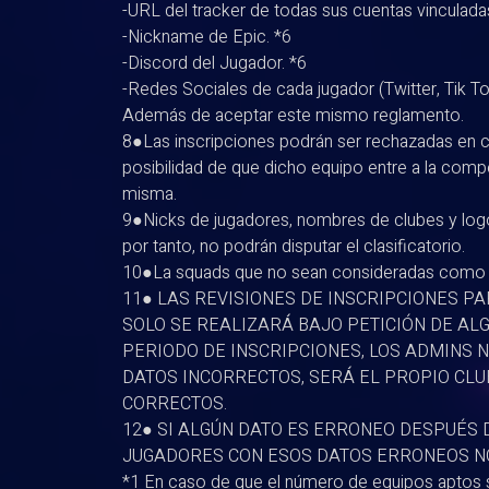
-URL del tracker de todas sus cuentas vinculada
-Nickname de Epic. *6
-Discord del Jugador. *6
-Redes Sociales de cada jugador (Twitter, Tik To
Además de aceptar este mismo reglamento.
8●Las inscripciones podrán ser rechazadas en ca
posibilidad de que dicho equipo entre a la compet
misma.
9●Nicks de jugadores, nombres de clubes y log
por tanto, no podrán disputar el clasificatorio.
10●La squads que no sean consideradas como c
11● LAS REVISIONES DE INSCRIPCIONES P
SOLO SE REALIZARÁ BAJO PETICIÓN DE AL
PERIODO DE INSCRIPCIONES, LOS ADMINS 
DATOS INCORRECTOS, SERÁ EL PROPIO CLU
CORRECTOS.
12● SI ALGÚN DATO ES ERRONEO DESPUÉS D
JUGADORES CON ESOS DATOS ERRONEOS NO
*1 En caso de que el número de equipos aptos s