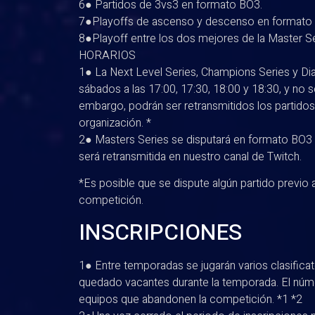
6● Partidos de 3vs3 en formato BO3.
7●Playoffs de ascenso y descenso en formato
8●Playoff entre los dos mejores de la Master S
HORARIOS
1● La Next Level Series, Champions Series y Di
sábados a las 17:00, 17:30, 18:00 y 18:30, y no s
embargo, podrán ser retransmitidos los partidos
organización. *
2● Masters Series se disputará en formato BO3 l
será retransmitida en nuestro canal de Twitch.
*Es posible que se dispute algún partido previo a
competición.
INSCRIPCIONES
1● Entre temporadas se jugarán varios clasificat
quedado vacantes durante la temporada. El núm
equipos que abandonen la competición. *1 *2