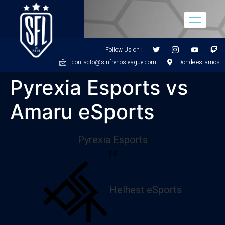
Follow Us on :
contacto@sinfrenosleague.com
Donde estamos
Pyrexia Esports vs
Amaru eSports
Pyrexia Esports
vs
Helhest eSports