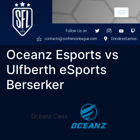
Follow Us on :
contacto@sinfrenosleague.com
Donde estamos
Oceanz Esports vs
Ulfberth eSports
Berserker
Oceanz Caos