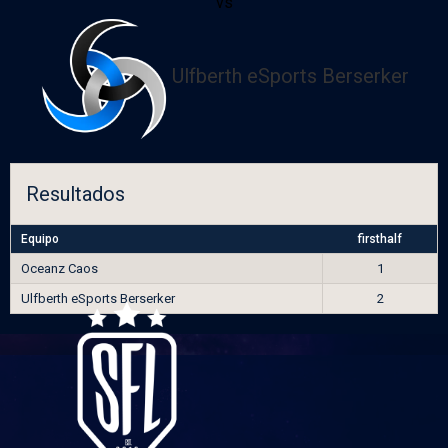
vs
Ulfberth eSports Berserker
Resultados
Equipo
firsthalf
Oceanz Caos
1
Ulfberth eSports Berserker
2