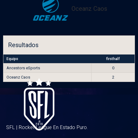
Oceanz Caos
Resultados
Equipo
firsthalf
Ancestors eSports
0
Oceanz Caos
2
SFL | Rocket League En Estado Puro.