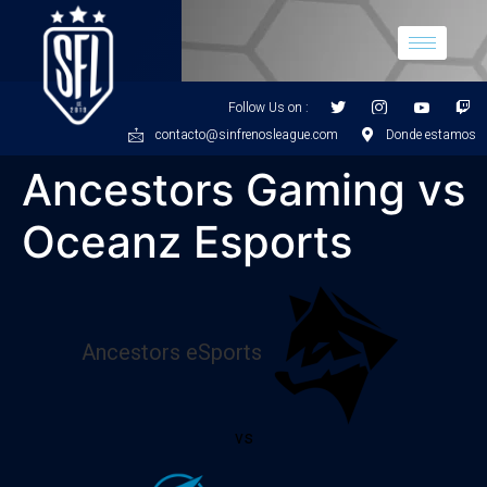
Follow Us on :
contacto@sinfrenosleague.com
Donde estamos
Ancestors Gaming vs
Oceanz Esports
Ancestors eSports
vs