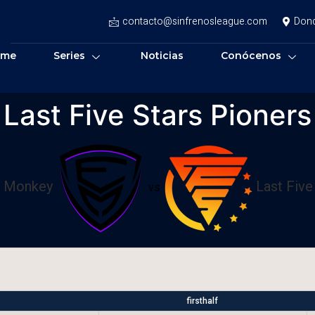
contacto@sinfrenosleague.com
Don
ome
Series
Noticias
Conócenos
ast Five Stars Pioners
e Monkey
Last Five
vs
firsthalf