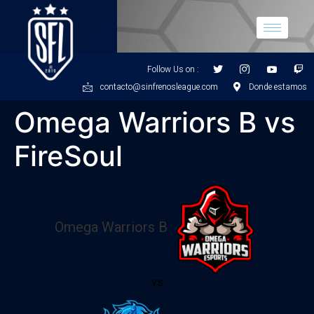
Follow Us on :
contacto@sinfrenosleague.com
Donde estamos
Omega Warriors B vs
FireSoul
Omega Warriors B
vs