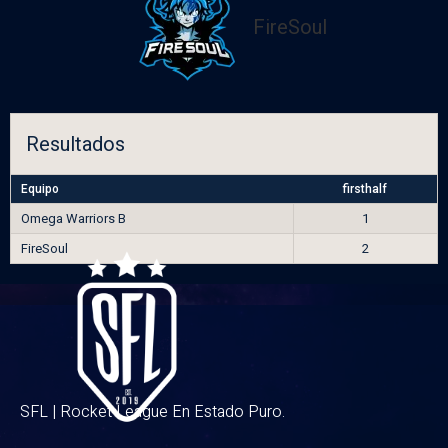
FireSoul
Resultados
Equipo
firsthalf
Omega Warriors B
1
FireSoul
2
SFL | Rocket League En Estado Puro.