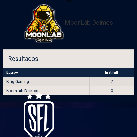
vs
MoonLab Deimos
Resultados
Equipo
firsthalf
King Gaming
2
MoonLab Deimos
0