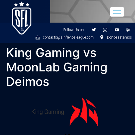
Follow Us on :
contacto@sinfrenosleague.com
Donde estamos
King Gaming vs
MoonLab Gaming
Deimos
King Gaming