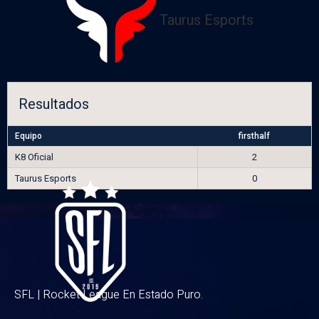
Taurus Esports
Resultados
Equipo
firsthalf
K8 Oficial
2
Taurus Esports
0
SFL | Rocket League En Estado Puro.