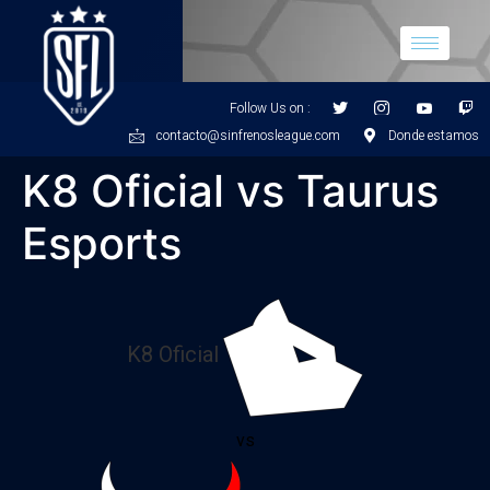
Follow Us on :
contacto@sinfrenosleague.com
Donde estamos
K8 Oficial vs Taurus
Esports
K8 Oficial
vs