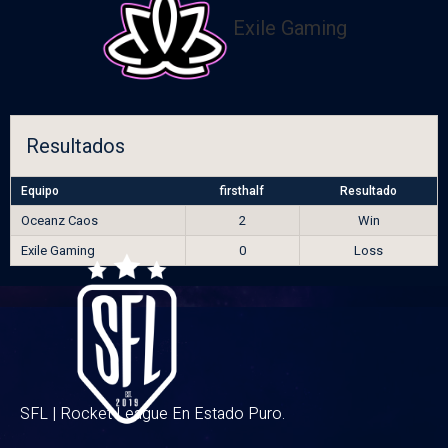
Exile Gaming
Resultados
Equipo
firsthalf
Resultado
Oceanz Caos
2
Win
Exile Gaming
0
Loss
SFL | Rocket League En Estado Puro.