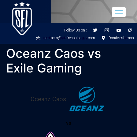
Follow Us on :
contacto@sinfrenosleague.com
Donde estamos
Oceanz Caos vs
Exile Gaming
Oceanz Caos
vs