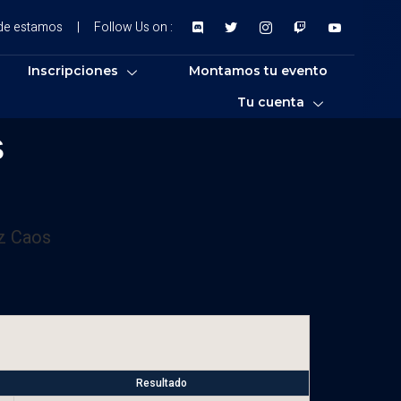
de estamos
|
Follow Us on :
Inscripciones
Montamos tu evento
Tu cuenta
s
z Caos
Resultado