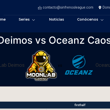
contacto@sinfrenosleague.com
Don
ome
Series
Noticias
Conócenos
Deimos vs Oceanz Cao
ab Deimos
Ocean
vs
firsthalf