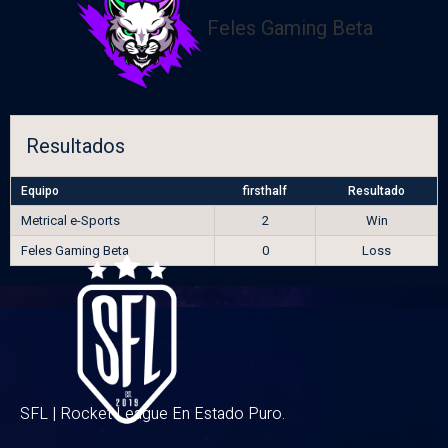
Feles Gaming Beta
Resultados
Equipo
firsthalf
Resultado
Metrical e-Sports
2
Win
Feles Gaming Beta
0
Loss
SFL | Rocket League En Estado Puro.