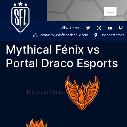
Follow Us on :
contacto@sinfrenosleague.com
Donde estamos
Mythical Fénix vs
Portal Draco Esports
Mythical Fénix
vs