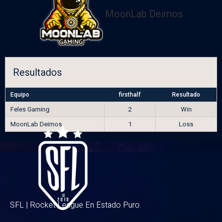
MoonLab Deimos
Resultados
Equipo
firsthalf
Resultado
Feles Gaming
2
Win
MoonLab Deimos
1
Loss
SFL | Rocket League En Estado Puro.