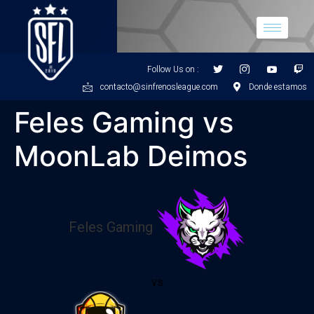
Follow Us on :
contacto@sinfrenosleague.com
Donde estamos
Feles Gaming vs
MoonLab Deimos
Feles Gaming
vs