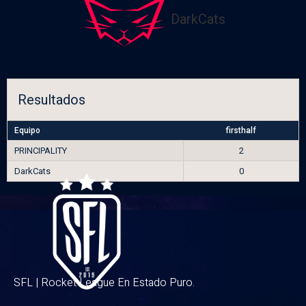
DarkCats
Resultados
Equipo
firsthalf
PRINCIPALITY
2
DarkCats
0
SFL | Rocket League En Estado Puro.