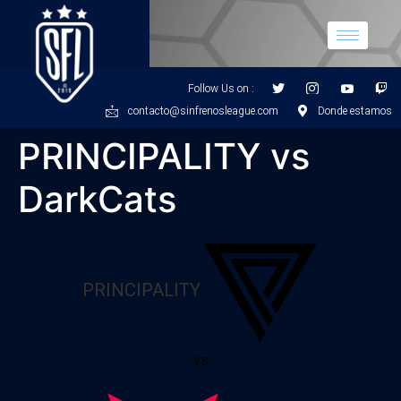
Follow Us on :
contacto@sinfrenosleague.com
Donde estamos
PRINCIPALITY vs
DarkCats
PRINCIPALITY
vs