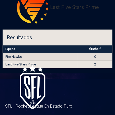
Last Five Stars Prime
Resultados
Equipo
firsthalf
Fire Hawks
0
Last Five Stars Prime
2
SFL | Rocket League En Estado Puro.