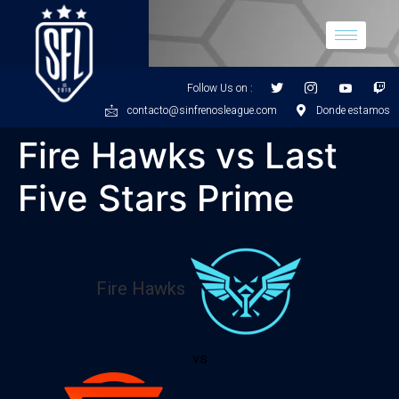
Follow Us on :
contacto@sinfrenosleague.com
Donde estamos
Fire Hawks vs Last
Five Stars Prime
Fire Hawks
vs