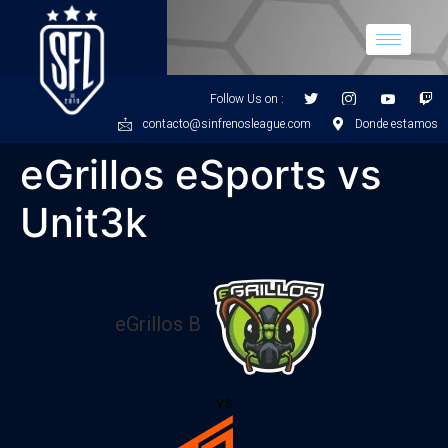
Follow Us on :
contacto@sinfrenosleague.com
Donde estamos
eGrillos eSports vs
Unit3k
eGrillos B
vs