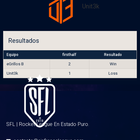
Unit3k
Resultados
Equipo
firsthalf
Resultado
eGrillos B
2
Win
Unit3k
1
Loss
SFL | Rocket League En Estado Puro.