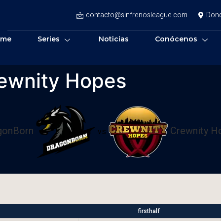
contacto@sinfrenosleague.com
Don
ome
Series
Noticias
Conócenos
ewnity Hopes
gonBorn
Crewnity H
vs
firsthalf