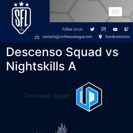
Follow Us on :
contacto@sinfrenosleague.com
Donde estamos
Descenso Squad vs
Nightskills A
Descenso Squad
vs