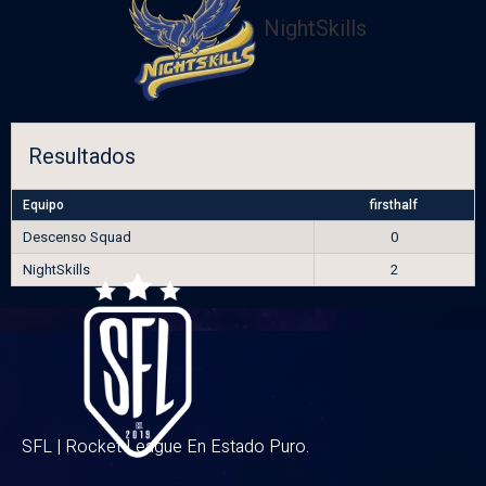
NightSkills
Resultados
Equipo
firsthalf
Descenso Squad
0
NightSkills
2
SFL | Rocket League En Estado Puro.