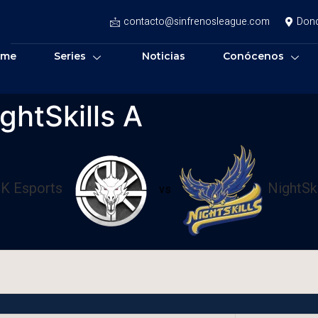
contacto@sinfrenosleague.com
Don
ome
Series
Noticias
Conócenos
ghtSkills A
K Esports
NightSki
vs