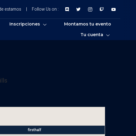
de estamos
|
Follow Us on :
Inscripciones
Montamos tu evento
Tu cuenta
lls
firsthalf