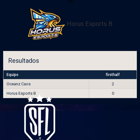
vs
Horus Esports B
Resultados
Equipo
firsthalf
Oceanz Caos
2
Horus Esports B
0