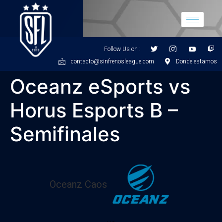
Follow Us on :
contacto@sinfrenosleague.com
Donde estamos
Oceanz eSports vs
Horus Esports B –
Semifinales
Oceanz Caos