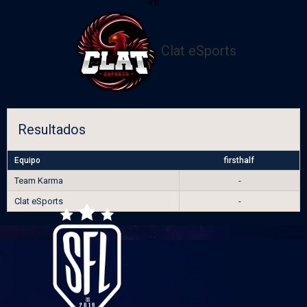
vs
Clat eSports
Resultados
Equipo
firsthalf
Team Karma
-
Clat eSports
-