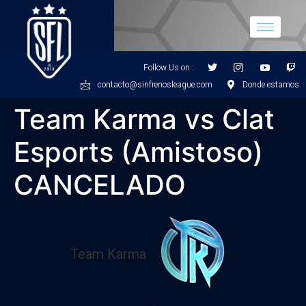
Follow Us on :
contacto@sinfrenosleague.com
Donde estamos
Team Karma vs Clat
Esports (Amistoso)
CANCELADO
Team Karma