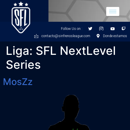
Follow Us on :
contacto@sinfrenosleague.com
Donde estamos
Liga:
SFL NextLevel
Series
MosZz