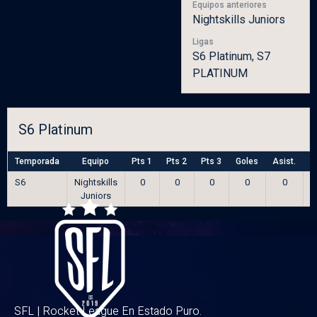
Equipos anteriores
Nightskills Juniors
Ligas
S6 Platinum, S7
PLATINUM
S6 Platinum
Temporada
Equipo
Pts 1
Pts 2
Pts 3
Goles
Asist.
S
S6
Nightskills
0
0
0
0
0
Juniors
SFL | Rocket League En Estado Puro.