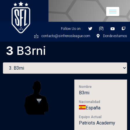
Follow Us on :
contacto@sinfrenosleague.com
Donde estamos
3
B3rni
Nombre
B3rni
Nacionalidad
España
Equipo Actual
Patriots Academy