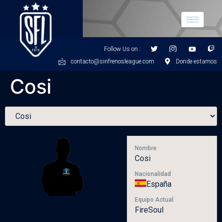
Follow Us on :
contacto@sinfrenosleague.com
Donde estamos
Cosi
Nombre
Cosi
Nacionalidad
España
Equipo Actual
FireSoul