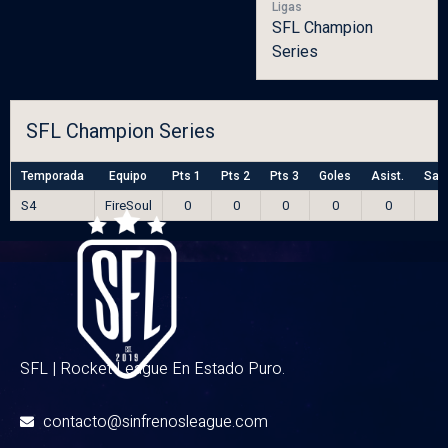
Ligas
SFL Champion
Series
SFL Champion Series
Temporada
Equipo
Pts 1
Pts 2
Pts 3
Goles
Asist.
Sal
S4
FireSoul
0
0
0
0
0
SFL | Rocket League En Estado Puro.
contacto@sinfrenosleague.com