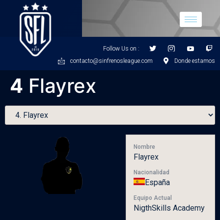
Follow Us on :
contacto@sinfrenosleague.com
Donde estamos
4
Flayrex
Nombre
Flayrex
Nacionalidad
España
Equipo Actual
NigthSkills Academy