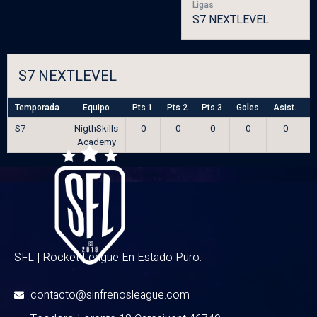
Ligas
S7 NEXTLEVEL
S7 NEXTLEVEL
Temporada
Equipo
Pts 1
Pts 2
Pts 3
Goles
Asist.
S
S7
NigthSkills
0
0
0
0
0
Academy
SFL | Rocket League En Estado Puro.
contacto@sinfrenosleague.com