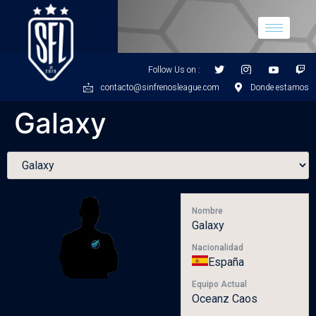
Follow Us on :
contacto@sinfrenosleague.com
Donde estamos
Galaxy
Nombre
Galaxy
Nacionalidad
España
Equipo Actual
Oceanz Caos