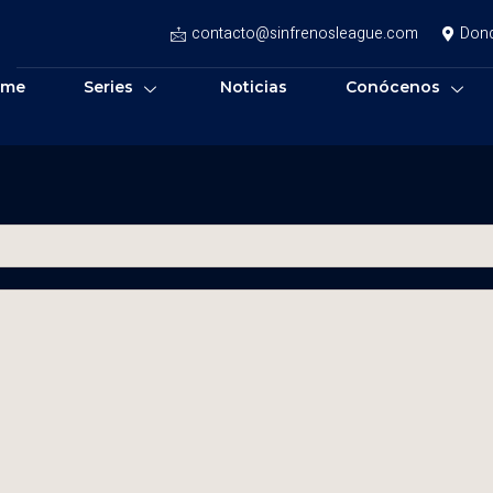
contacto@sinfrenosleague.com
Don
ome
Series
Noticias
Conócenos