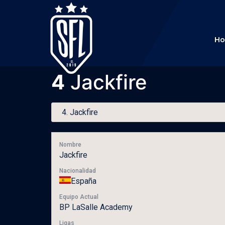
H
4
Jackfire
Nombre
Jackfire
Nacionalidad
España
Equipo Actual
BP LaSalle Academy
Ligas