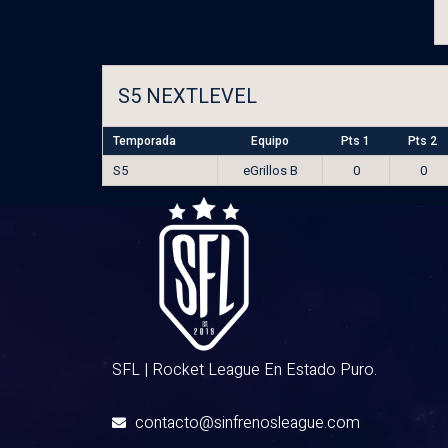
S5 NEXTLEVEL
Temporada
Equipo
Pts 1
Pts 2
S5
eGrillos B
0
0
SFL | Rocket League En Estado Puro.
contacto@sinfrenosleague.com