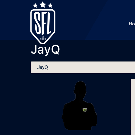
H
JayQ