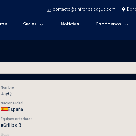
contacto@sinfrenosleague.com
Don
ome
Series
Noticias
Conócenos
Nombre
JayQ
Nacionalidad
España
Equipos anteriores
eGrillos B
Ligas