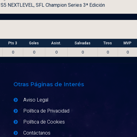
S5 NEXTLEVEL, SFL Champion Series 3ª Edición
Pts 3
Goles
Asist.
Salvadas
Tiros
MVP
0
0
0
0
0
0
Otras Páginas de Interés
Aviso Legal
Política de Privacidad
Política de Cookies
Contáctanos