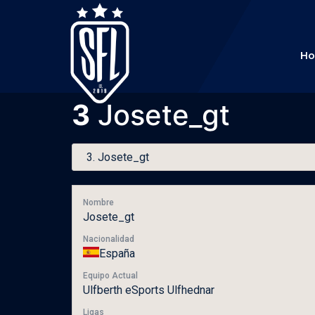
H
3
Josete_gt
Nombre
Josete_gt
Nacionalidad
España
Equipo Actual
Ulfberth eSports Ulfhednar
Ligas