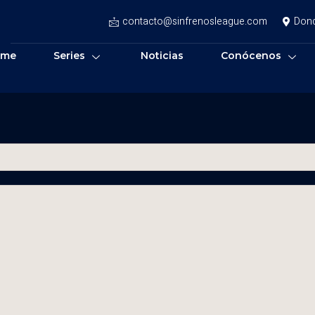
contacto@sinfrenosleague.com
Don
ome
Series
Noticias
Conócenos