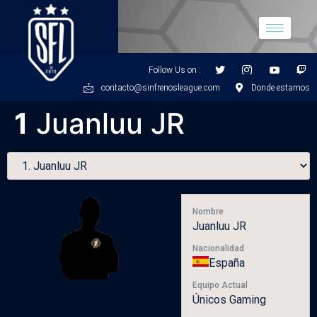
Follow Us on :
contacto@sinfrenosleague.com
Donde estamos
1
Juanluu JR
Nombre
Juanluu JR
Nacionalidad
España
Equipo Actual
Únicos Gaming