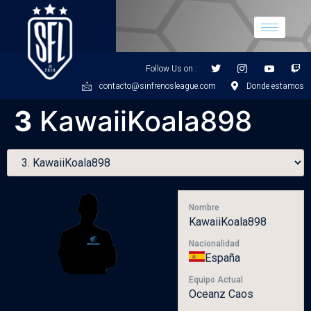
Follow Us on :
contacto@sinfrenosleague.com
Donde estamos
3
KawaiiKoala898
Nombre
KawaiiKoala898
Nacionalidad
España
Equipo Actual
Oceanz Caos