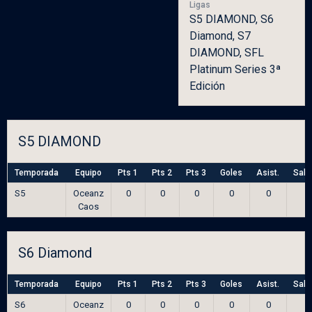
Ligas
S5 DIAMOND, S6
Diamond, S7
DIAMOND, SFL
Platinum Series 3ª
Edición
S5 DIAMOND
Temporada
Equipo
Pts 1
Pts 2
Pts 3
Goles
Asist.
Salv
S5
Oceanz
0
0
0
0
0
Caos
S6 Diamond
Temporada
Equipo
Pts 1
Pts 2
Pts 3
Goles
Asist.
Salv
S6
Oceanz
0
0
0
0
0