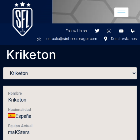
Follow Us on :
contacto@sinfrenosleague.com
Donde estamos
Kriketon
Nombre
Kriketon
Nacionalidad
España
Equipo Actual
maKSters