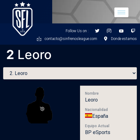
Follow Us on :
contacto@sinfrenosleague.com
Donde estamos
2
Leoro
Nombre
Leoro
Nacionalidad
España
Equipo Actual
BP eSports