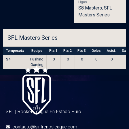
Ligas
S8 Masters, SFL
Masters Series
SFL Masters Series
Temporada
Equipo
Pts 1
Pts 2
Pts 3
Goles
Asist.
Sal
S4
Pushing
0
0
0
0
0
Gaming
SFL | Rocket League En Estado Puro.
contacto@sinfrenosleague.com