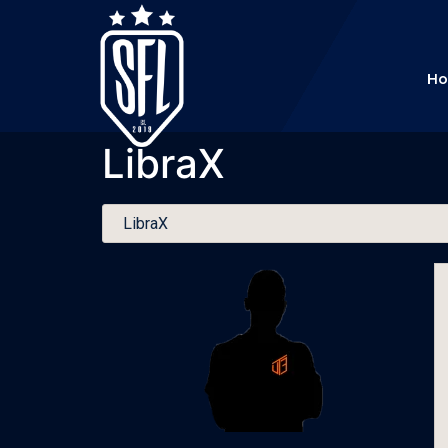
H
LibraX