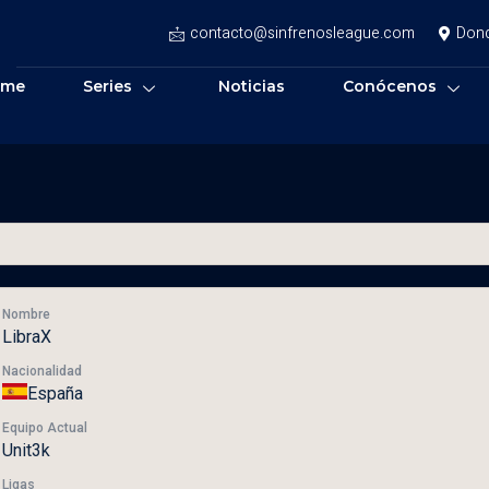
contacto@sinfrenosleague.com
Don
ome
Series
Noticias
Conócenos
Nombre
LibraX
Nacionalidad
España
Equipo Actual
Unit3k
Ligas