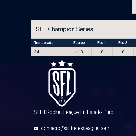
SFL Champion Series
Temporada
Equipo
Pts 1
Pts 2
S4
Unit3k
0
0
SFL | Rocket League En Estado Puro.
contacto@sinfrenosleague.com