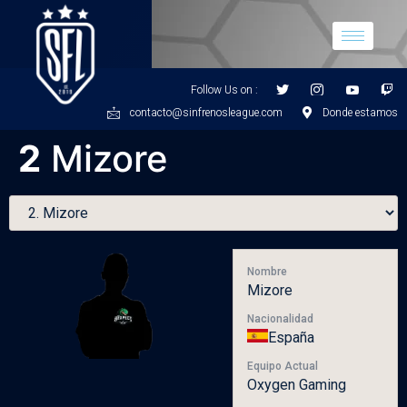
Follow Us on :
contacto@sinfrenosleague.com
Donde estamos
2
Mizore
Nombre
Mizore
Nacionalidad
España
Equipo Actual
Oxygen Gaming