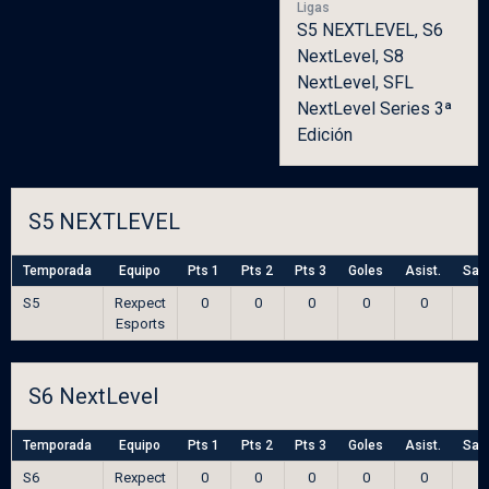
Ligas
S5 NEXTLEVEL, S6
NextLevel, S8
NextLevel, SFL
NextLevel Series 3ª
Edición
S5 NEXTLEVEL
Temporada
Equipo
Pts 1
Pts 2
Pts 3
Goles
Asist.
Sal
S5
Rexpect
0
0
0
0
0
Esports
S6 NextLevel
Temporada
Equipo
Pts 1
Pts 2
Pts 3
Goles
Asist.
Sal
S6
Rexpect
0
0
0
0
0