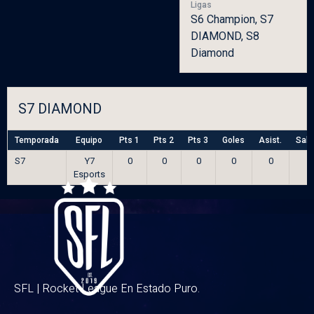
Ligas
S6 Champion, S7
DIAMOND, S8
Diamond
S7 DIAMOND
Temporada
Equipo
Pts 1
Pts 2
Pts 3
Goles
Asist.
Salv
S7
Y7
0
0
0
0
0
Esports
SFL | Rocket League En Estado Puro.