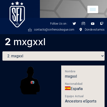
Follow Us on :
contacto@sinfrenosleague.com
Donde estamos
2
mxgxxl
Nombre
mxgxxl
Nacionalidad
España
Equipo Actual
Ancestors eSports