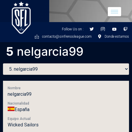
Follow Us on :
contacto@sinfrenosleague.com
Donde estamos
5
nelgarcia99
Nombre
nelgarcia99
Nacionalidad
España
Equipo Actual
Wicked Sailors