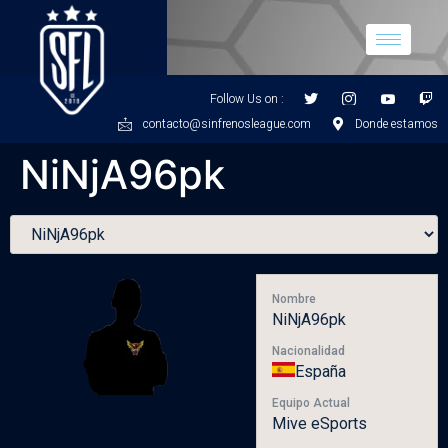
Follow Us on :
contacto@sinfrenosleague.com
Donde estamos
NiNjA96pk
Nombre
NiNjA96pk
Nacionalidad
España
Equipo Actual
Mive eSports