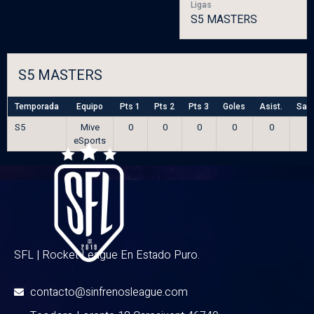
Ligas
S5 MASTERS
S5 MASTERS
Temporada
Equipo
Pts 1
Pts 2
Pts 3
Goles
Asist.
Sal
S5
Mive
0
0
0
0
0
eSports
SFL | Rocket League En Estado Puro.
contacto@sinfrenosleague.com