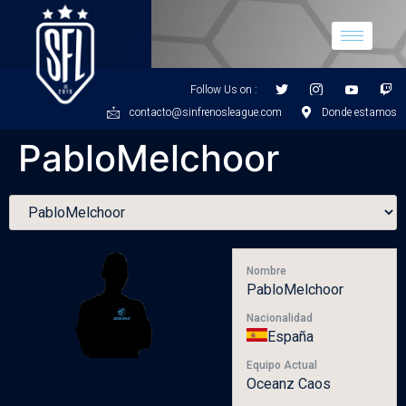
Follow Us on :
contacto@sinfrenosleague.com
Donde estamos
PabloMelchoor
Nombre
PabloMelchoor
Nacionalidad
España
Equipo Actual
Oceanz Caos