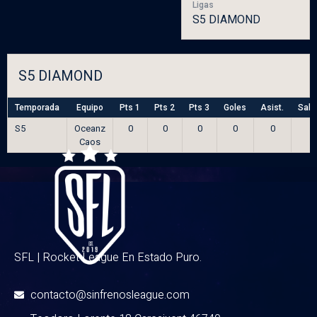
Ligas
S5 DIAMOND
S5 DIAMOND
Temporada
Equipo
Pts 1
Pts 2
Pts 3
Goles
Asist.
Salv
S5
Oceanz
0
0
0
0
0
Caos
SFL | Rocket League En Estado Puro.
contacto@sinfrenosleague.com