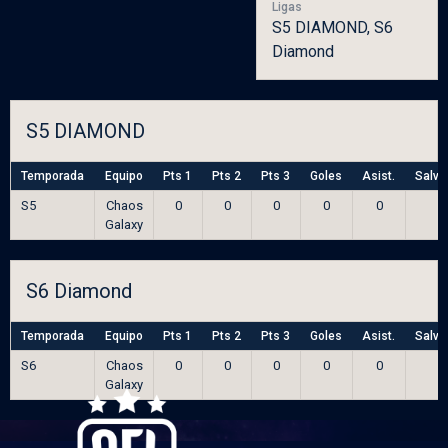
Ligas
S5 DIAMOND, S6
Diamond
S5 DIAMOND
Temporada
Equipo
Pts 1
Pts 2
Pts 3
Goles
Asist.
Salva
S5
Chaos
0
0
0
0
0
0
Galaxy
S6 Diamond
Temporada
Equipo
Pts 1
Pts 2
Pts 3
Goles
Asist.
Salva
S6
Chaos
0
0
0
0
0
0
Galaxy