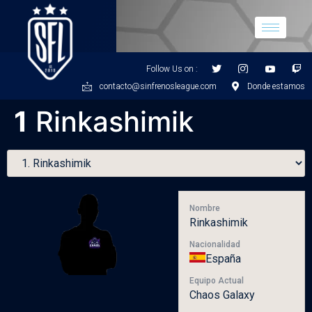
Follow Us on :
contacto@sinfrenosleague.com
Donde estamos
1
Rinkashimik
Nombre
Rinkashimik
Nacionalidad
España
Equipo Actual
Chaos Galaxy