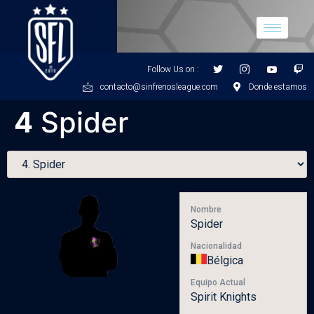
Follow Us on :
contacto@sinfrenosleague.com
Donde estamos
4
Spider
Nombre
Spider
Nacionalidad
Bélgica
Equipo Actual
Spirit Knights