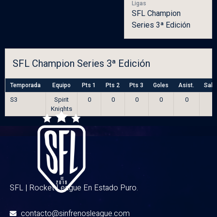
Ligas
SFL Champion
Series 3ª Edición
SFL Champion Series 3ª Edición
Temporada
Equipo
Pts 1
Pts 2
Pts 3
Goles
Asist.
Salv
S3
Spirit
0
0
0
0
0
Knights
SFL | Rocket League En Estado Puro.
contacto@sinfrenosleague.com