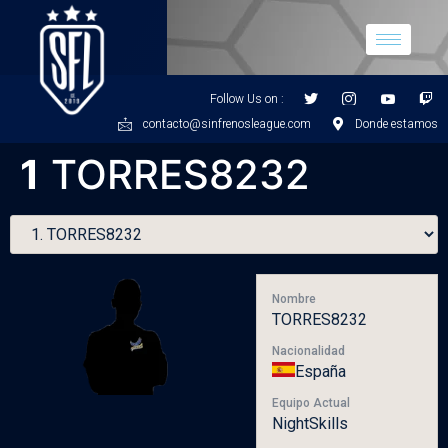
Follow Us on :
contacto@sinfrenosleague.com
Donde estamos
1
TORRES8232
Nombre
TORRES8232
Nacionalidad
España
Equipo Actual
NightSkills