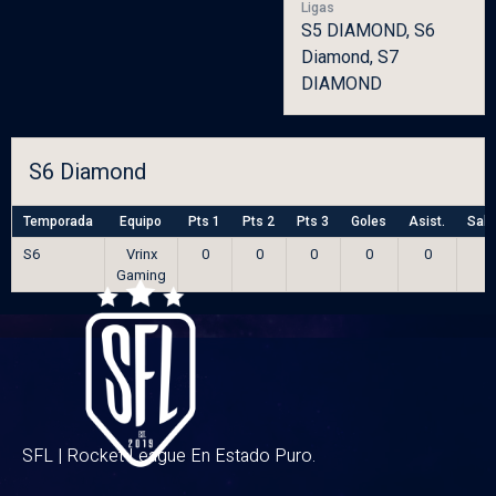
Ligas
S5 DIAMOND, S6
Diamond, S7
DIAMOND
S6 Diamond
Temporada
Equipo
Pts 1
Pts 2
Pts 3
Goles
Asist.
Salv
S6
Vrinx
0
0
0
0
0
Gaming
SFL | Rocket League En Estado Puro.