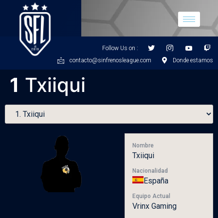
Follow Us on :
contacto@sinfrenosleague.com
Donde estamos
1
Txiiqui
Nombre
Txiiqui
Nacionalidad
España
Equipo Actual
Vrinx Gaming