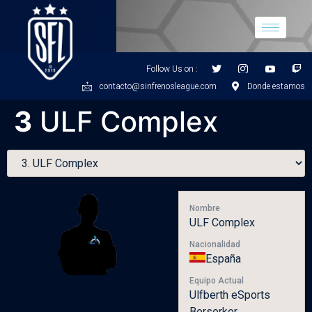
Follow Us on :
contacto@sinfrenosleague.com
Donde estamos
3
ULF Complex
Nombre
ULF Complex
Nacionalidad
España
Equipo Actual
Ulfberth eSports
Berserker