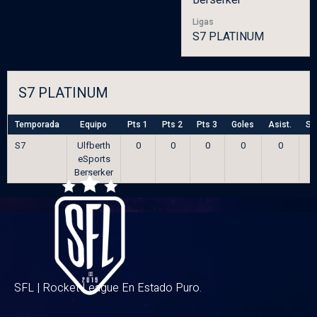
Ligas
S7 PLATINUM
S7 PLATINUM
Temporada
Equipo
Pts 1
Pts 2
Pts 3
Goles
Asist.
Sa
S7
Ulfberth
0
0
0
0
0
eSports
Berserker
SFL | Rocket League En Estado Puro.