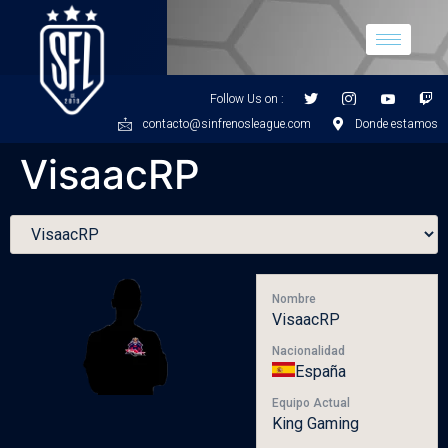
Follow Us on :
contacto@sinfrenosleague.com
Donde estamos
VisaacRP
Nombre
VisaacRP
Nacionalidad
España
Equipo Actual
King Gaming