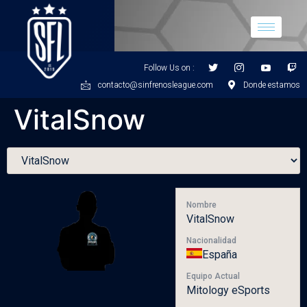
Follow Us on :
contacto@sinfrenosleague.com
Donde estamos
VitalSnow
Nombre
VitalSnow
Nacionalidad
España
Equipo Actual
Mitology eSports