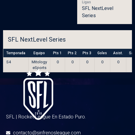
Ligas
SFL NextLevel
Series
SFL NextLevel Series
Temporada
Equipo
Pts 1
Pts 2
Pts 3
Goles
Asist.
Sal
S4
Mitology
0
0
0
0
0
eSports
SFL | Rocket League En Estado Puro.
contacto@sinfrenosleague.com