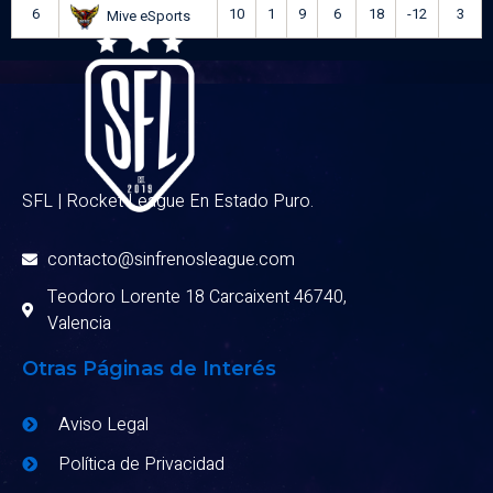
6
10
1
9
6
18
-12
3
Mive eSports
SFL | Rocket League En Estado Puro.
contacto@sinfrenosleague.com
Teodoro Lorente 18 Carcaixent 46740,
Valencia
Otras Páginas de Interés
Aviso Legal
Política de Privacidad