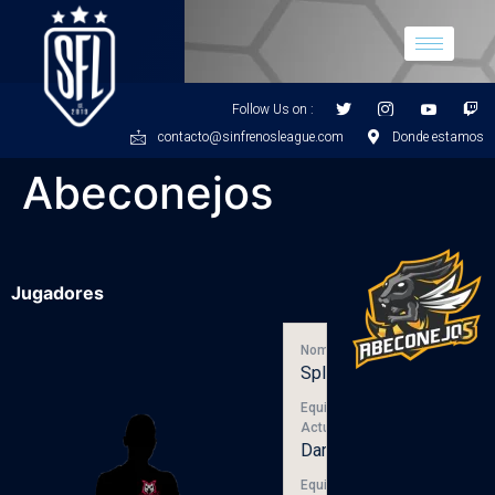
Follow Us on :
contacto@sinfrenosleague.com
Donde estamos
Abeconejos
Jugadores
Nombre
Splitz
Equipo
Actual
DarkCats
Equipos