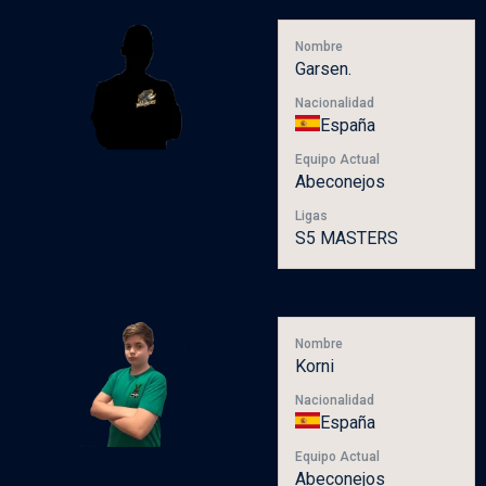
Nombre
Garsen.
Nacionalidad
España
Equipo Actual
Abeconejos
Ligas
S5 MASTERS
Nombre
Korni
Nacionalidad
España
Equipo Actual
Abeconejos