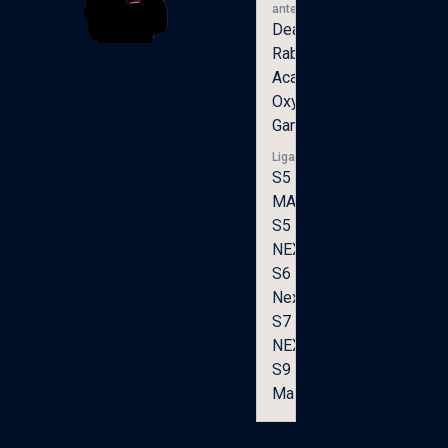
anteriores
Dead
Rabbits
Academy,
Oxygen
Gaming
Ligas
S5
MASTERS,
S5
NEXTLEVEL,
S6
NextLevel,
S7
NEXTLEVEL,
S9
Masters