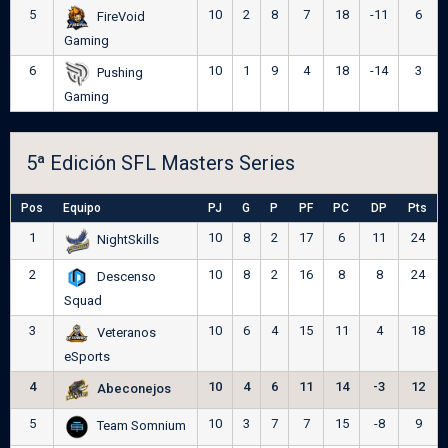
5
10
2
8
7
18
-11
6
FireVoid
Gaming
6
10
1
9
4
18
-14
3
Pushing
Gaming
5ª Edición SFL Masters Series
Pos
Equipo
PJ
G
P
PF
PC
DP
Pts
1
10
8
2
17
6
11
24
NightSkills
2
10
8
2
16
8
8
24
Descenso
Squad
3
10
6
4
15
11
4
18
Veteranos
eSports
4
10
4
6
11
14
-3
12
Abeconejos
5
10
3
7
7
15
-8
9
Team Somnium