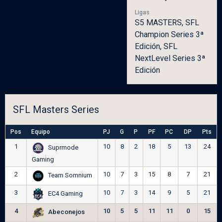
Ligas
S5 MASTERS, SFL
Champion Series 3ª
Edición, SFL
NextLevel Series 3ª
Edición
SFL Masters Series
Pos
Equipo
PJ
G
P
PF
PC
DP
Pts
1
10
8
2
18
5
13
24
Suprmode
Gaming
2
10
7
3
15
8
7
21
Team Somnium
3
10
7
3
14
9
5
21
EC4 Gaming
4
10
5
5
11
11
0
15
Abeconejos