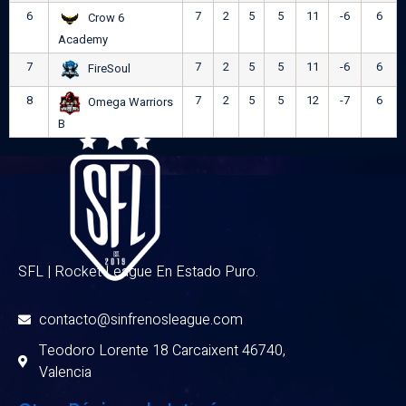
6
7
2
5
5
11
-6
6
Crow 6
Academy
7
7
2
5
5
11
-6
6
FireSoul
8
7
2
5
5
12
-7
6
Omega Warriors
B
SFL | Rocket League En Estado Puro.
contacto@sinfrenosleague.com
Teodoro Lorente 18 Carcaixent 46740,
Valencia