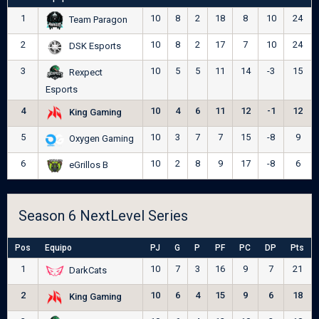
1
10
8
2
18
8
10
24
Team Paragon
2
10
8
2
17
7
10
24
DSK Esports
3
10
5
5
11
14
-3
15
Rexpect
Esports
4
10
4
6
11
12
-1
12
King Gaming
5
10
3
7
7
15
-8
9
Oxygen Gaming
6
10
2
8
9
17
-8
6
eGrillos B
Season 6 NextLevel Series
Pos
Equipo
PJ
G
P
PF
PC
DP
Pts
1
10
7
3
16
9
7
21
DarkCats
2
10
6
4
15
9
6
18
King Gaming