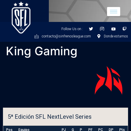
Follow Us on :
contacto@sinfrenosleague.com
Donde estamos
King Gaming
5ª Edición SFL NextLevel Series
Pos
Equipo
PJ
G
P
PF
PC
DP
Pts