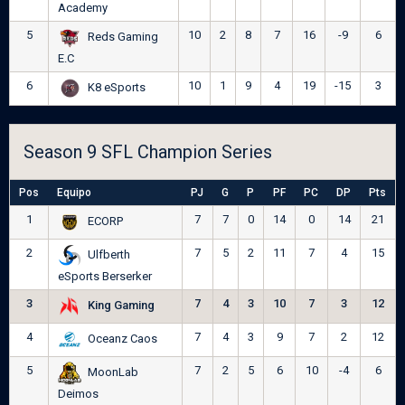
Academy
5
10
2
8
7
16
-9
6
Reds Gaming
E.C
6
10
1
9
4
19
-15
3
K8 eSports
Season 9 SFL Champion Series
Pos
Equipo
PJ
G
P
PF
PC
DP
Pts
1
7
7
0
14
0
14
21
ECORP
2
7
5
2
11
7
4
15
Ulfberth
eSports Berserker
3
7
4
3
10
7
3
12
King Gaming
4
7
4
3
9
7
2
12
Oceanz Caos
5
7
2
5
6
10
-4
6
MoonLab
Deimos