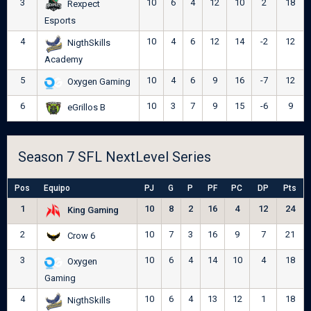
3
10
6
4
12
10
2
18
Rexpect
Esports
4
10
4
6
12
14
-2
12
NigthSkills
Academy
5
10
4
6
9
16
-7
12
Oxygen Gaming
6
10
3
7
9
15
-6
9
eGrillos B
Season 7 SFL NextLevel Series
Pos
Equipo
PJ
G
P
PF
PC
DP
Pts
1
10
8
2
16
4
12
24
King Gaming
2
10
7
3
16
9
7
21
Crow 6
3
10
6
4
14
10
4
18
Oxygen
Gaming
4
10
6
4
13
12
1
18
NigthSkills