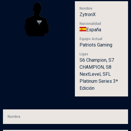
Nombre
ZytronX
Nacionalidad
España
Equipo Actual
Patriots Gaming
Ligas
S6 Champion, S7
CHAMPION, S8
NextLevel, SFL
Platinum Series 3ª
Edición
Nombre