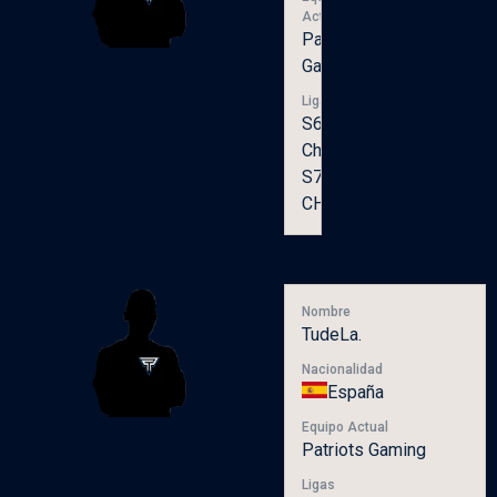
Actual
Patriots
Gaming
Ligas
S6
Champion,
S7
CHAMPION
Nombre
TudeLa.
Nacionalidad
España
Equipo Actual
Patriots Gaming
Ligas