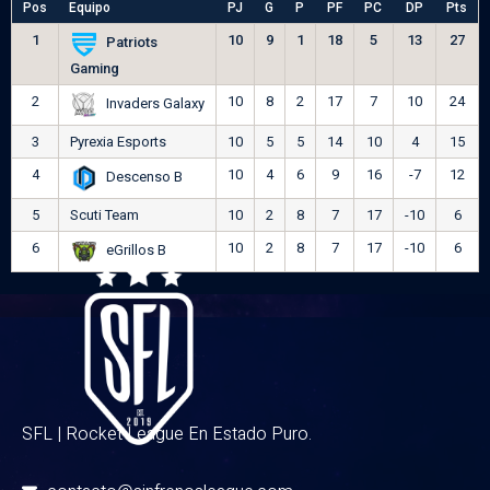
Pos
Equipo
PJ
G
P
PF
PC
DP
Pts
1
10
9
1
18
5
13
27
Patriots
Gaming
2
10
8
2
17
7
10
24
Invaders Galaxy
3
Pyrexia Esports
10
5
5
14
10
4
15
4
10
4
6
9
16
-7
12
Descenso B
5
Scuti Team
10
2
8
7
17
-10
6
6
10
2
8
7
17
-10
6
eGrillos B
SFL | Rocket League En Estado Puro.