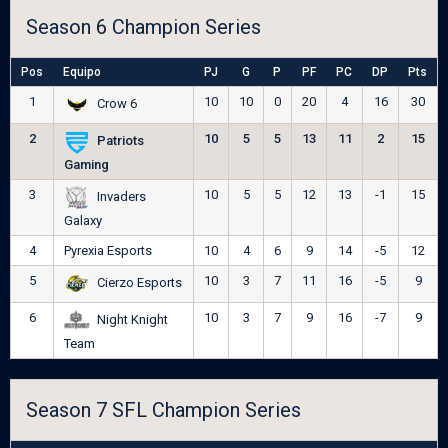
Season 6 Champion Series
Pos
Equipo
PJ
G
P
PF
PC
DP
Pts
1
10
10
0
20
4
16
30
Crow 6
2
10
5
5
13
11
2
15
Patriots
Gaming
3
10
5
5
12
13
-1
15
Invaders
Galaxy
4
Pyrexia Esports
10
4
6
9
14
-5
12
5
10
3
7
11
16
-5
9
Cierzo Esports
6
10
3
7
9
16
-7
9
Night Knight
Team
Season 7 SFL Champion Series