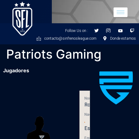
Follow Us on :
contacto@sinfrenosleague.com
Donde estamos
Patriots Gaming
Jugadores
Nombre
Royalz
Nacionalidad
España
Equipo