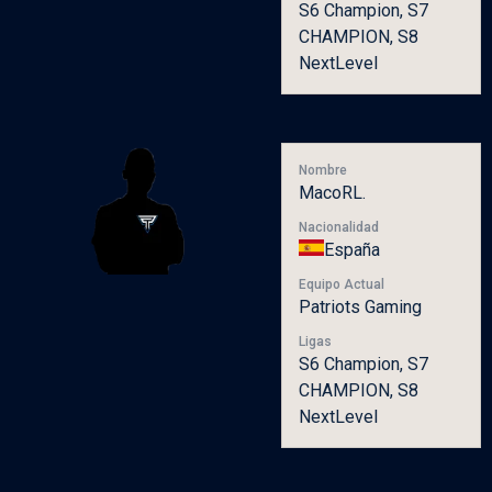
S6 Champion, S7
CHAMPION, S8
NextLevel
Nombre
MacoRL.
Nacionalidad
España
Equipo Actual
Patriots Gaming
Ligas
S6 Champion, S7
CHAMPION, S8
NextLevel